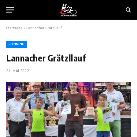
Startseite
»
Lannacher Grätzllauf
RUNNING
Lannacher Grätzllauf
21. MAI 2022