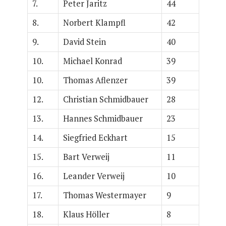
7.
Peter Jaritz
44
8.
Norbert Klampfl
42
9.
David Stein
40
10.
Michael Konrad
39
10.
Thomas Aflenzer
39
12.
Christian Schmidbauer
28
13.
Hannes Schmidbauer
23
14.
Siegfried Eckhart
15
15.
Bart Verweij
11
16.
Leander Verweij
10
17.
Thomas Westermayer
9
18.
Klaus Höller
8