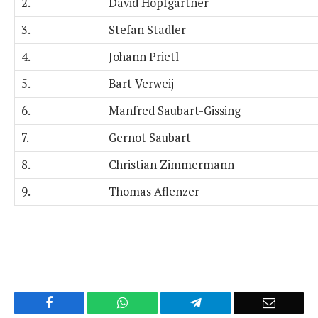
2.
David Hopfgartner
3.
Stefan Stadler
4.
Johann Prietl
5.
Bart Verweij
6.
Manfred Saubart-Gissing
7.
Gernot Saubart
8.
Christian Zimmermann
9.
Thomas Aflenzer
Facebook
WhatsApp
Telegram
E-